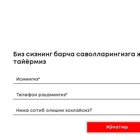
Биз сизнинг барча саволларингизга
тайёрмиз