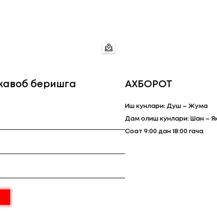
 жавоб беришга
АХБОРОТ
Иш кунлари: Душ – Жума
Дам олиш кунлари: Шан – Я
Соат 9:00 дан 18:00 гача