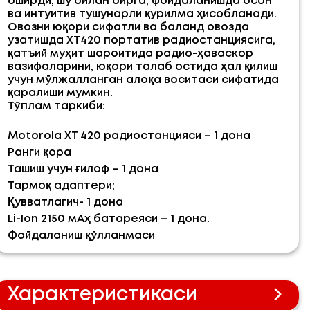
оширди, шу билан бирга, фойдаланишда осон
ва интуитив тушунарли қурилма ҳисобланади.
Овозни юқори сифатли ва баланд овозда
узатишда ХТ420 портатив радиостанциясига,
қатъий муҳит шароитида радио-ҳаваскор
вазифаларини, юқори талаб остида ҳал қилиш
учун мўлжалланган алоқа воситаси сифатида
қаралиши мумкин.
Тўплам таркиби:
Motorola XT 420 радиостанцияси – 1 дона
Ранги қора
Ташиш учун ғилоф – 1 дона
Тармоқ адаптери;
Қувватлагич- 1 дона
Li-Ion 2150 мAҳ батареяси – 1 дона.
Фойдаланиш қўлланмаси
Характеристикаси