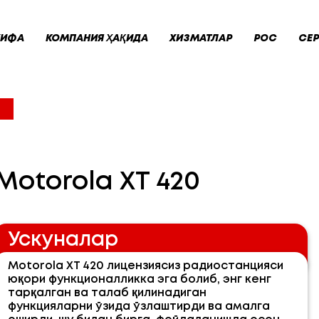
ХИФА
КОМПАНИЯ ҲАҚИДА
ХИЗМАТЛАР
POC
СЕР
Motorola XT 420
Ускуналар
Motorola XT 420 лицензиясиз радиостанцияси
юқори функционалликка эга болиб, энг кенг
тарқалган ва талаб қилинадиган
функцияларни ўзида ўзлаштирди ва амалга