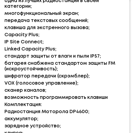
одна из лучших радиостанций в своей
категории;
многофункциональный экран;
передача текстовых сообщений;
клавиша для экстренного вызова;
Capacity Plus;
IP Site Connect;
Linked Capacity Plus;
стандарт защиты от влаги и пыли IР57;
батарея снабжена стандартом защиты FM
(искроустойчивость);
шифратор передачи (скрэмблер);
VOX (голосовое управление);
сканер каналов;
возможность программировать клавиши
Комплектация:
Радиостанция Моторола DP4600;
аккумулятор;
зарядное устройство;