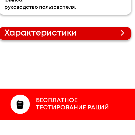
клипса;
руководство пользователя.
Характеристики
Технические характеристики
Motorola DP4600:
Рабочий диапазон частот, МГц:
403-527
Мощность передатчика, Вт:
1-4
Шаг сетки, кГц:
12,5 (6,25), 25
Кол-во каналов:
1000
Класс защиты:
IP57
Диапазон рабочих температур:
от -30 до +60
БЕСПЛАТНОЕ
ТЕСТИРОВАНИЕ РАЦИЙ