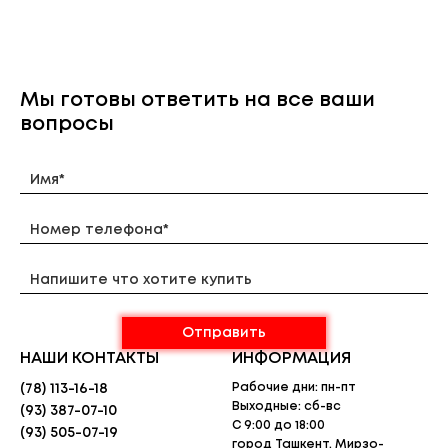
Рабочий диапазон частот, МГц:
136-174
Мощность передатчика, Вт:
1-25 Шаг сетки,
кГц: 12,5 20 25
Кол-во каналов
: 1000
Мы готовы ответить на все ваши
Размеры (Ш x В x Т), мм:
53 x 175 x 206
Вес, кг:
1,8
вопросы
НАШИ КОНТАКТЫ
ИНФОРМАЦИЯ
Рабочие дни: пн-пт
(78) 113-16-18
Выходные: сб-вс
(93) 387-07-10
С 9:00 до 18:00
(93) 505-07-19
город Ташкент, Мирзо-