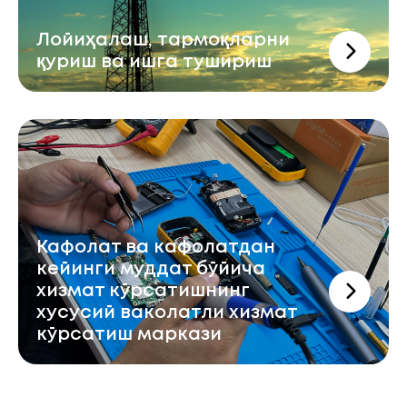
Лойиҳалаш, тармоқларни
қуриш ва ишга тушириш
Кафолат ва кафолатдан
кейинги муддат бўйича
хизмат кўрсатишнинг
хусусий ваколатли хизмат
кўрсатиш маркази