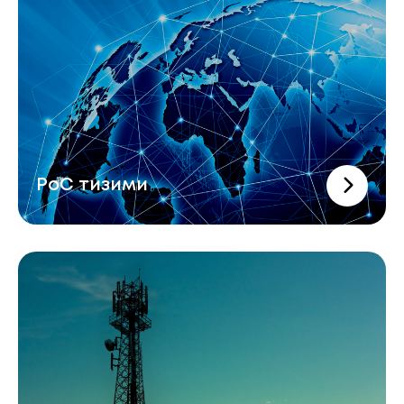
PoC тизими